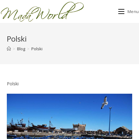
Menu
Skip
to
Polski
content
>
Blog
>
Polski
Polski