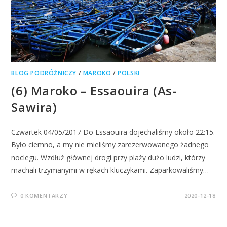
BLOG PODRÓŻNICZY
/
MAROKO
/
POLSKI
(6) Maroko – Essaouira (As-
Sawira)
Czwartek 04/05/2017 Do Essaouira dojechaliśmy około 22:15.
Było ciemno, a my nie mieliśmy zarezerwowanego żadnego
noclegu. Wzdłuż głównej drogi przy plaży dużo ludzi, którzy
machali trzymanymi w rękach kluczykami. Zaparkowaliśmy…
0 KOMENTARZY
2020-12-18