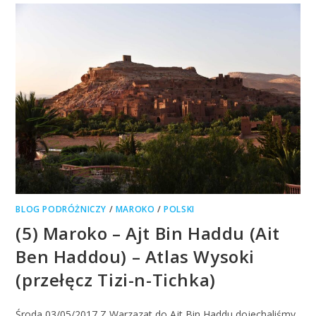
BLOG PODRÓŻNICZY
/
MAROKO
/
POLSKI
(5) Maroko – Ajt Bin Haddu (Ait
Ben Haddou) – Atlas Wysoki
(przełęcz Tizi-n-Tichka)
Środa 03/05/2017 Z Warzazat do Ajt Bin Haddu dojechaliśmy